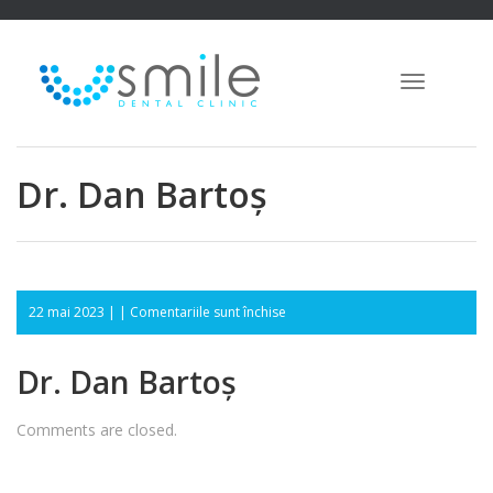
Toggle
navigation
Dr. Dan Bartoș
pentru
22 mai 2023 | |
Comentariile sunt închise
Dr.
Dan
Dr. Dan Bartoș
Bartoș
Comments are closed.