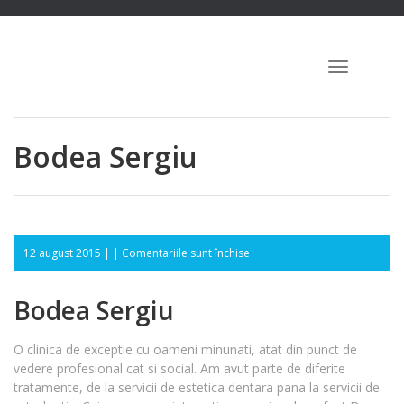
Toggle
navigation
Bodea Sergiu
pentru
12 august 2015 | |
Comentariile sunt închise
Bodea
Sergiu
Bodea Sergiu
O clinica de exceptie cu oameni minunati, atat din punct de
vedere profesional cat si social. Am avut parte de diferite
tratamente, de la servicii de estetica dentara pana la servicii de