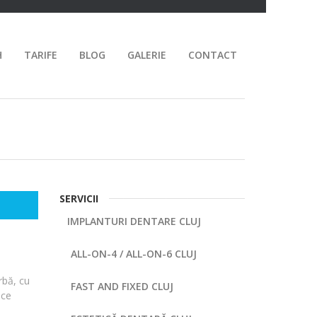
H
TARIFE
BLOG
GALERIE
CONTACT
SERVICII
IMPLANTURI DENTARE CLUJ
ALL-ON-4 / ALL-ON-6 CLUJ
rbă, cu
FAST AND FIXED CLUJ
ice
l