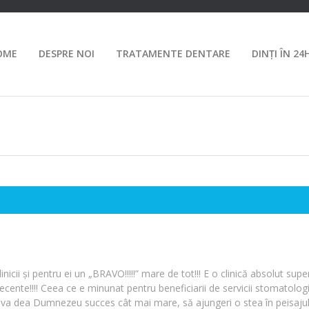
OME
DESPRE NOI
TRATAMENTE DENTARE
DINȚI ÎN 24
inicii și pentru ei un „BRAVO!!!!!” mare de tot!!! E o clinică absolut supe
decente!!!! Ceea ce e minunat pentru beneficiarii de servicii stomatolog
sa va dea Dumnezeu succes cât mai mare, să ajungeri o stea în peisaju