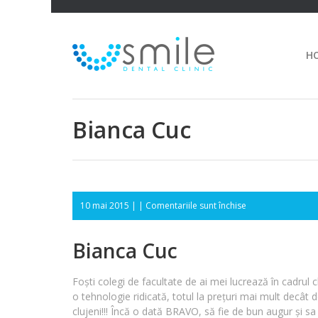
H
Bianca Cuc
pentru
10 mai 2015 | |
Comentariile sunt închise
Bianca
Cuc
Bianca Cuc
Foști colegi de facultate de ai mei lucrează în cadrul cl
o tehnologie ridicată, totul la prețuri mai mult decât 
clujeni!!! Încă o dată BRAVO, să fie de bun augur și 